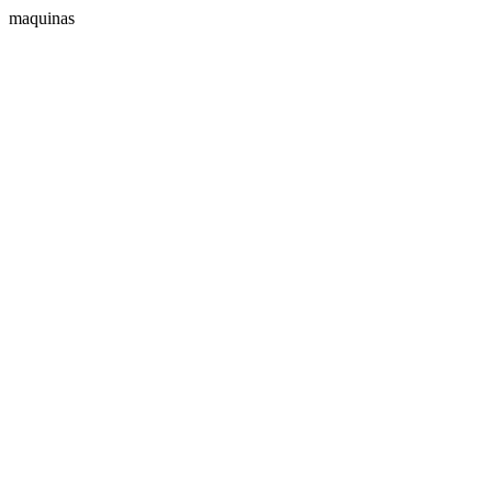
maquinas